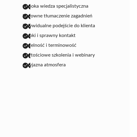
wysoka wiedza specjalistyczna
klarowne tłumaczenie zagadnień
indywidualne podejście do klienta
szybki i sprawny kontakt
rzetelność i terminowość
wartościowe szkolenia i webinary
przyjazna atmosfera