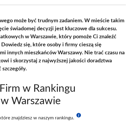
Facebook
X
Pinterest
WhatsApp
LinkedIn
Email
(Twitter)
wego może być trudnym zadaniem. W mieście takim
cie świadomej decyzji jest kluczowe dla sukcesu.
atkowych w Warszawie, który pomoże Ci znaleźć
 Dowiedz się, które osoby i firmy cieszą się
nami innych mieszkańców Warszawy. Nie trać czasu na
owi i skorzystaj z najwyższej jakości doradztwa
ć szczegóły.
 Firm w Rankingu
 w Warszawie
 które znajdziesz w naszym rankingu.