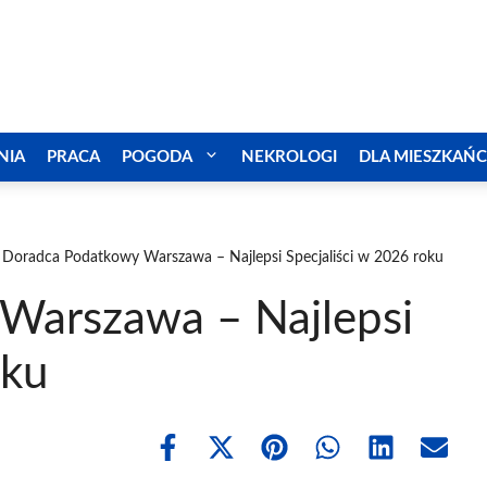
NIA
PRACA
POGODA
NEKROLOGI
DLA MIESZKAŃ
Doradca Podatkowy Warszawa – Najlepsi Specjaliści w 2026 roku
Warszawa – Najlepsi
oku
Share
Share
Share
Share
Share
Share
on
on
on
on
on
on