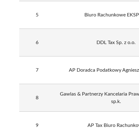
5
Biuro Rachunkowe EKS
6
DDL Tax Sp. z o.o.
7
AP Doradca Podatkowy Agnies
Gawlas & Partnerzy Kancelaria Pr
8
sp.k.
9
AP Tax Biuro Rachunk