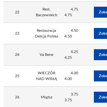
Rest.
4.75
22
Zoba
Baczewskich
4.75
Restauracja
4.50
23
Zoba
Delicja Polska
4.50
4.25
24
Va Bene
Zoba
4.25
WIECZÓR
4.00
25
Zoba
NAD WISŁĄ
4.00
3.75
26
Miąższ
Zoba
3.75