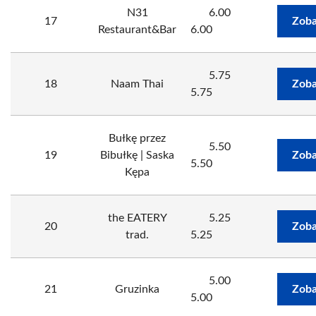
N31
6.00
17
Zoba
Restaurant&Bar
6.00
5.75
18
Naam Thai
Zoba
5.75
Bułkę przez
5.50
19
Bibułkę | Saska
Zoba
5.50
Kępa
the EATERY
5.25
20
Zoba
trad.
5.25
5.00
21
Gruzinka
Zoba
5.00