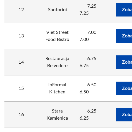
7.25
12
Santorini
Zoba
7.25
Viet Street
7.00
13
Zoba
Food Bistro
7.00
Restauracja
6.75
14
Zoba
Belvedere
6.75
InFormal
6.50
15
Zoba
Kitchen
6.50
Stara
6.25
16
Zoba
Kamienica
6.25