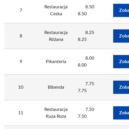
Restauracja
8.50
7
Zoba
Ceska
8.50
Restauracja
8.25
8
Zoba
Różana
8.25
8.00
9
Pikanteria
Zoba
8.00
7.75
10
Bibenda
Zoba
7.75
Restauracja
7.50
11
Zoba
Ruza Roza
7.50