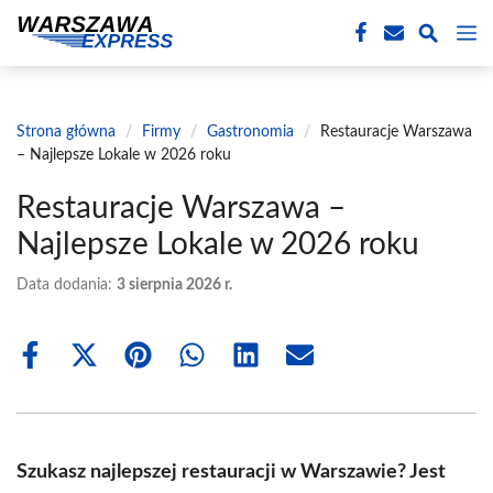
Przejdź
M
do
treści
Strona główna
/
Firmy
/
Gastronomia
/
Restauracje Warszawa
– Najlepsze Lokale w 2026 roku
Restauracje Warszawa –
Najlepsze Lokale w 2026 roku
Data dodania:
3 sierpnia 2026 r.
Share
Share
Share
Share
Share
Share
on
on
on
on
on
on
Facebook
X
Pinterest
WhatsApp
LinkedIn
Email
(Twitter)
Szukasz najlepszej restauracji w Warszawie? Jest