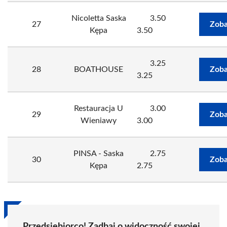
Nicoletta Saska
3.50
27
Zoba
Kępa
3.50
3.25
28
BOATHOUSE
Zoba
3.25
Restauracja U
3.00
29
Zoba
Wieniawy
3.00
PINSA - Saska
2.75
30
Zoba
Kępa
2.75
Przedsiębiorco! Zadbaj o widoczność swojej