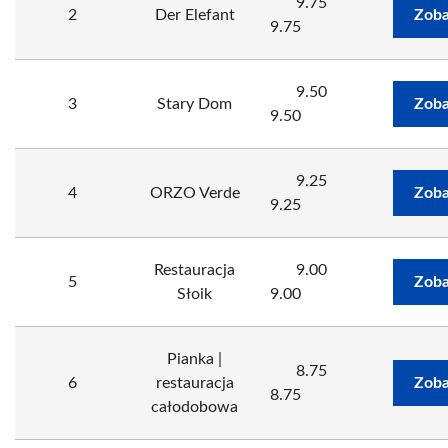
9.75
2
Der Elefant
Zoba
9.75
9.50
3
Stary Dom
Zoba
9.50
9.25
4
ORZO Verde
Zoba
9.25
Restauracja
9.00
5
Zoba
Słoik
9.00
Pianka |
8.75
6
restauracja
Zoba
8.75
całodobowa