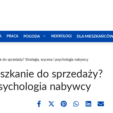
A
PRACA
POGODA
NEKROLOGI
DLA MIESZKAŃCÓ
e do sprzedaży? Strategia, wycena i psychologia nabywcy
szkanie do sprzedaży?
psychologia nabywcy
Share
Share
Share
Share
Share
Share
on
on
on
on
on
on