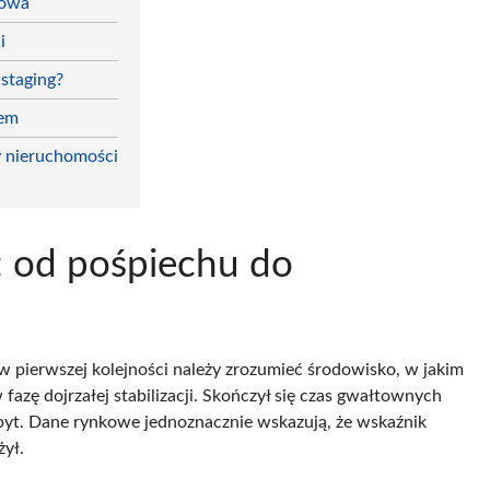
nowa
i
staging?
iem
y nieruchomości
 od pośpiechu do
w pierwszej kolejności należy zrozumieć środowisko, w jakim
zę dojrzałej stabilizacji. Skończył się czas gwałtownych
t. Dane rynkowe jednoznacznie wskazują, że wskaźnik
ył.