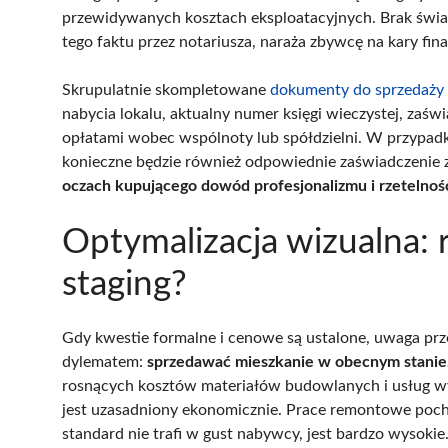
przewidywanych kosztach eksploatacyjnych. Brak świ
tego faktu przez notariusza, naraża zbywcę na kary fin
Skrupulatnie skompletowane
dokumenty do sprzedaży 
nabycia lokalu, aktualny numer księgi wieczystej, zaś
opłatami wobec wspólnoty lub spółdzielni. W przypad
konieczne będzie również odpowiednie zaświadczenie
oczach kupującego dowód profesjonalizmu i rzetelnośc
Optymalizacja wizualna:
staging?
Gdy kwestie formalne i cenowe są ustalone, uwaga prze
dylematem:
sprzedawać mieszkanie w obecnym stanie,
rosnących kosztów materiałów budowlanych i usług w
jest uzasadniony ekonomicznie. Prace remontowe pochł
standard nie trafi w gust nabywcy, jest bardzo wysokie