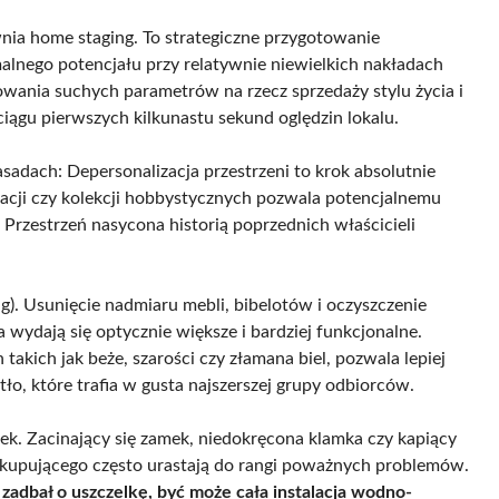
nia home staging. To strategiczne przygotowanie
alnego potencjału przy relatywnie niewielkich nakładach
wania suchych parametrów na rzecz sprzedaży stylu życia i
iągu pierwszych kilkunastu sekund oględzin lokalu.
asadach: Depersonalizacja przestrzeni to krok absolutnie
acji czy kolekcji hobbystycznych pozwala potencjalnemu
Przestrzeń nasycona historią poprzednich właścicieli
g). Usunięcie nadmiaru mebli, bibelotów i oczyszczenie
 wydają się optycznie większe i bardziej funkcjonalne.
takich jak beże, szarości czy złamana biel, pozwala lepiej
tło, które trafia w gusta najszerszej grupy odbiorców.
k. Zacinający się zamek, niedokręcona klamka czy kapiący
kupującego często urastają do rangi poważnych problemów.
ie zadbał o uszczelkę, być może cała instalacja wodno-