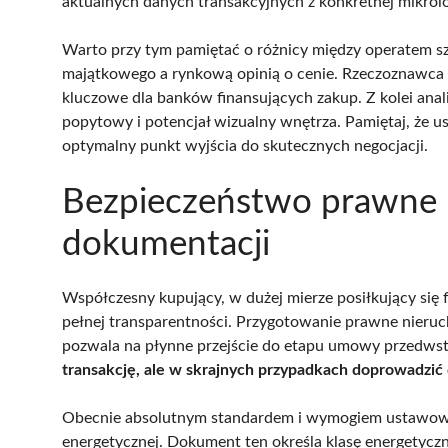
aktualnych danych transakcyjnych z konkretnej mikrolo
Warto przy tym pamiętać o różnicy między operatem
majątkowego a rynkową opinią o cenie. Rzeczoznawca o
kluczowe dla banków finansujących zakup. Z kolei ana
popytowy i potencjał wizualny wnętrza. Pamiętaj, że ust
optymalny punkt wyjścia do skutecznych negocjacji.
Bezpieczeństwo prawne 
dokumentacji
Współczesny kupujący, w dużej mierze posiłkujący si
pełnej transparentności. Przygotowanie prawne nieruc
pozwala na płynne przejście do etapu umowy przedws
transakcję, ale w skrajnych przypadkach doprowadzić
Obecnie absolutnym standardem i wymogiem ustawowy
energetycznej. Dokument ten określa klasę energetyczn