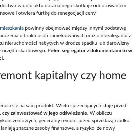
adectwa w dniu aktu notarialnego skutkuje odnotowaniem
ansowe i otwiera furtkę do renegocjacji ceny.
mieszkania
powinny obejmować między innymi podstawę
wiadczenia o braku osób zameldowanych oraz o niezaleganiu z
ku nieruchomości nabytych w drodze spadku lub darowizny
 z urzędu skarbowego.
Pełen segregator z dokumentami to w
i.
 remont kapitalny czy home
nosi się na sam produkt. Wielu sprzedających staje przed
 czy zainwestować w jego odświeżenie.
W obliczu
ykończeniowych, generalny remont przed sprzedażą rzadko
aniają znaczne zasoby finansowe, a ryzyko, że nowy
.