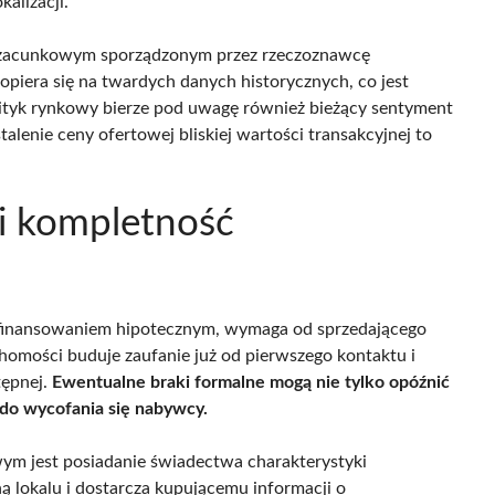
kalizacji.
 szacunkowym sporządzonym przez rzeczoznawcę
piera się na twardych danych historycznych, co jest
lityk rynkowy bierze pod uwagę również bieżący sentyment
alenie ceny ofertowej bliskiej wartości transakcyjnej to
i kompletność
ę finansowaniem hipotecznym, wymaga od sprzedającego
homości buduje zaufanie już od pierwszego kontaktu i
tępnej.
Ewentualne braki formalne mogą nie tylko opóźnić
 do wycofania się nabywcy.
m jest posiadanie świadectwa charakterystyki
ą lokalu i dostarcza kupującemu informacji o