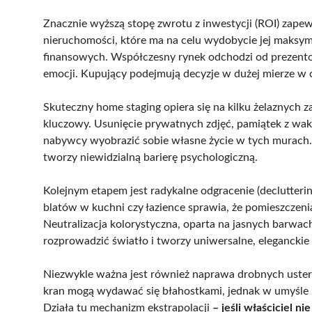
Znacznie wyższą stopę zwrotu z inwestycji (ROI) zapew
nieruchomości, które ma na celu wydobycie jej maksym
finansowych. Współczesny rynek odchodzi od prezento
emocji. Kupujący podejmują decyzje w dużej mierze w c
Skuteczny home staging opiera się na kilku żelaznych z
kluczowy. Usunięcie prywatnych zdjęć, pamiątek z wak
nabywcy wyobrazić sobie własne życie w tych murach. 
tworzy niewidzialną barierę psychologiczną.
Kolejnym etapem jest radykalne odgracenie (declutterin
blatów w kuchni czy łazience sprawia, że pomieszczenia
Neutralizacja kolorystyczna, oparta na jasnych barwach 
rozprowadzić światło i tworzy uniwersalne, eleganckie 
Niezwykle ważna jest również naprawa drobnych ustere
kran mogą wydawać się błahostkami, jednak w umyśle 
Działa tu mechanizm ekstrapolacji
– jeśli właściciel n