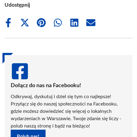
Udostępnij
Share
Share
Share
Share
Share
Share
on
on
on
on
on
on
Facebook
X
Pinterest
WhatsApp
LinkedIn
Email
(Twitter)
Dołącz do nas na Facebooku!
Odkrywaj, dyskutuj i dziel się tym co najlepsze!
Przyłącz się do naszej społeczności na Facebooku,
gdzie możesz dowiedzieć się więcej o lokalnych
wydarzeniach w Warszawie. Twoje zdanie się liczy -
polub naszą stronę i bądź na bieżąco!
Polub nas!