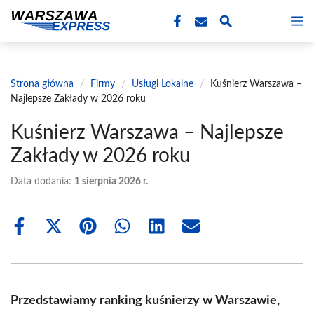
Przejdź
M
do
treści
Strona główna
/
Firmy
/
Usługi Lokalne
/
Kuśnierz Warszawa –
Najlepsze Zakłady w 2026 roku
Kuśnierz Warszawa – Najlepsze
Zakłady w 2026 roku
Data dodania:
1 sierpnia 2026 r.
Share
Share
Share
Share
Share
Share
on
on
on
on
on
on
Facebook
X
Pinterest
WhatsApp
LinkedIn
Email
(Twitter)
Przedstawiamy ranking kuśnierzy w Warszawie,