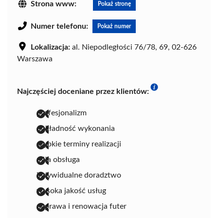
Strona www:
Pokaż stronę
Numer telefonu:
Pokaż numer
Lokalizacja:
al. Niepodległości 76/78, 69, 02-626
Warszawa
Najczęściej doceniane przez klientów:
profesjonalizm
dokładność wykonania
szybkie terminy realizacji
miła obsługa
indywidualne doradztwo
wysoka jakość usług
naprawa i renowacja futer