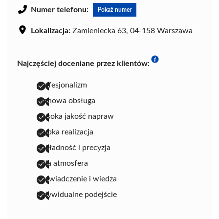
Numer telefonu:
Pokaż numer
Lokalizacja:
Zamieniecka 63, 04-158 Warszawa
Najczęściej doceniane przez klientów:
profesjonalizm
fachowa obsługa
wysoka jakość napraw
szybka realizacja
dokładność i precyzja
miła atmosfera
doświadczenie i wiedza
indywidualne podejście