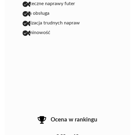
skuteczne naprawy futer
miła obsługa
realizacja trudnych napraw
terminowość
Ocena w rankingu