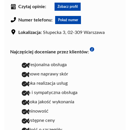
Czytaj opinie:
Zobacz profil
Numer telefonu:
Pokaż numer
Lokalizacja:
Słupecka 3, 02-309 Warszawa
Najczęściej doceniane przez klientów:
profesjonalna obsługa
fachowe naprawy skór
szybka realizacja usług
miła i sympatyczna obsługa
wysoka jakość wykonania
terminowość
przystępne ceny
dbałość o szczegóły