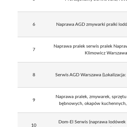
6
Naprawa AGD zmywarki pralki lod
Naprawa pralek serwis pralek Nap
7
Klimowicz Warszaw
8
Serwis AGD Warszawa (Lokalizacja:
Naprawa pralek, zmywarek, sprzętu
9
bębnowych, okapów kuchennych, 
Dom-El Serwis (naprawa lodówek
10