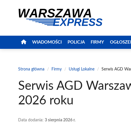
Przejdź
do
treści
WIADOMOŚCI
POLICJA
FIRMY
OGŁOSZE
Strona główna
/
Firmy
/
Usługi Lokalne
/
Serwis AGD War
Serwis AGD Warszaw
2026 roku
Data dodania:
3 sierpnia 2026 r.