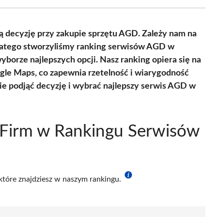
Facebook
X
Pinterest
WhatsApp
LinkedIn
Email
(Twitter)
ą decyzję przy zakupie sprzętu AGD. Zależy nam na
Dlatego stworzyliśmy ranking serwisów AGD w
orze najlepszych opcji. Nasz ranking opiera się na
gle Maps, co zapewnia rzetelność i wiarygodność
ie podjąć decyzję i wybrać najlepszy serwis AGD w
 Firm w Rankingu Serwisów
 które znajdziesz w naszym rankingu.