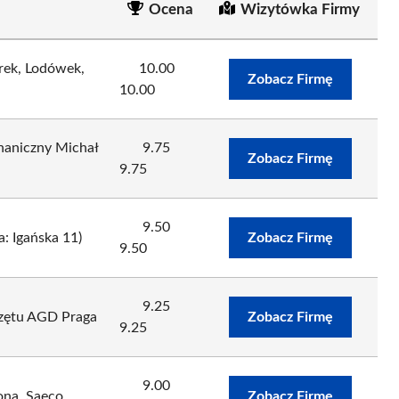
Ocena
Wizytówka Firmy
rek, Lodówek,
10.00
Zobacz Firmę
10.00
haniczny Michał
9.75
Zobacz Firmę
9.75
9.50
: Igańska 11)
Zobacz Firmę
9.50
9.25
zętu AGD Praga
Zobacz Firmę
9.25
9.00
ona, Saeco
Zobacz Firmę