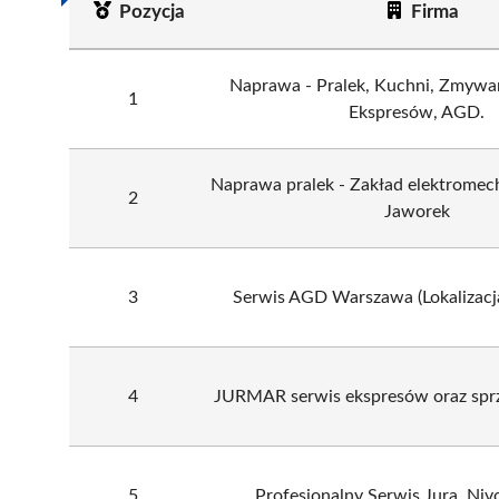
Pozycja
Firma
Naprawa - Pralek, Kuchni, Zmywa
1
Ekspresów, AGD.
Naprawa pralek - Zakład elektromec
2
Jaworek
3
Serwis AGD Warszawa (Lokalizacja
4
JURMAR serwis ekspresów oraz spr
5
Profesjonalny Serwis Jura, Niv