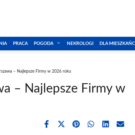
NIA
PRACA
POGODA
NEKROLOGI
DLA MIESZKAŃ
szawa – Najlepsze Firmy w 2026 roku
a – Najlepsze Firmy w
Share
Share
Share
Share
Share
Share
on
on
on
on
on
on