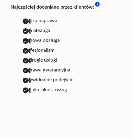
Najczęściej doceniane przez klientów:
szybka naprawa
miła obsługa
fachowa obsługa
profesjonalizm
niedrogie usługi
naprawa gwarancyjna
indywidualne podejście
wysoka jakość usług