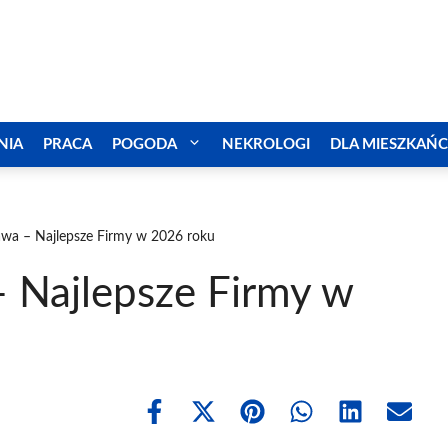
NIA
PRACA
POGODA
NEKROLOGI
DLA MIESZKAŃ
wa – Najlepsze Firmy w 2026 roku
 Najlepsze Firmy w
Share
Share
Share
Share
Share
Share
on
on
on
on
on
on