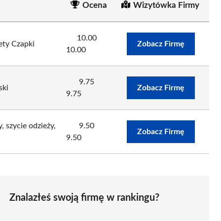
Ocena
Wizytówka Firmy
10.00
ty Czapki
Zobacz Firmę
10.00
9.75
ski
Zobacz Firmę
9.75
 szycie odzieży,
9.50
Zobacz Firmę
9.50
Znalazłeś swoją firmę w rankingu?