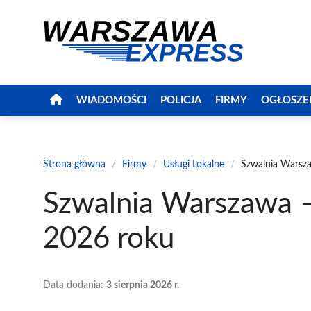
Przejdź
do
treści
WIADOMOŚCI
POLICJA
FIRMY
OGŁOSZE
Strona główna
/
Firmy
/
Usługi Lokalne
/
Szwalnia Warsza
Szwalnia Warszawa –
2026 roku
Data dodania:
3 sierpnia 2026 r.