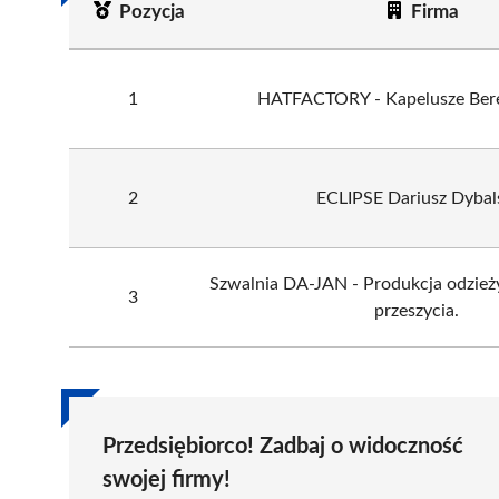
Pozycja
Firma
1
HATFACTORY - Kapelusze Bere
2
ECLIPSE Dariusz Dybal
Szwalnia DA-JAN - Produkcja odzieży,
3
przeszycia.
Przedsiębiorco! Zadbaj o widoczność
swojej firmy!