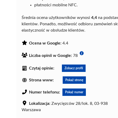
płatności mobilne NFC.
Średnia ocena użytkowników wynosi
4,4
na podsta
klientów. Ponadto, możliwość odbioru zamówień skł
elastyczność w obsłudze klientów.
Ocena w Google:
4.4
Liczba opinii w Google:
78
Czytaj opinie:
Zobacz profil
Strona www:
Pokaż stronę
Numer telefonu:
Pokaż numer
Lokalizacja:
Zwycięzców 28/lok. 8, 03-938
Warszawa