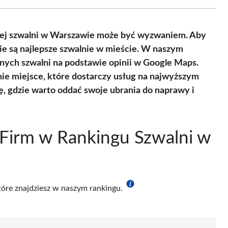
Facebook
X
Pinterest
WhatsApp
LinkedIn
Email
(Twitter)
iej szwalni w Warszawie może być wyzwaniem. Aby
e są najlepsze szwalnie w mieście. W naszym
anych szwalni na podstawie opinii w Google Maps.
nie miejsce, które dostarczy usług na najwyższym
ię, gdzie warto oddać swoje ubrania do naprawy i
Firm w Rankingu Szwalni w
które znajdziesz w naszym rankingu.