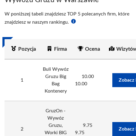
Wywozu Gruzu w Warszawie
W poniższej tabeli znajdziesz TOP 5 polecanych firm, które
znajdziesz w naszym rankingu.
Pozycja
Firma
Ocena
Wizytów
Buli Wywóz
Gruzu Big
10.00
1
Zobacz 
Bag
10.00
Kontenery
GruzOn -
Wywóz
Gruzu,
9.75
2
Zobacz 
Worki BIG
9.75