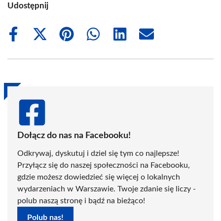
Udostępnij
Share
Share
Share
Share
Share
Share
on
on
on
on
on
on
Facebook
X
Pinterest
WhatsApp
LinkedIn
Email
(Twitter)
Dołącz do nas na Facebooku!
Odkrywaj, dyskutuj i dziel się tym co najlepsze!
Przyłącz się do naszej społeczności na Facebooku,
gdzie możesz dowiedzieć się więcej o lokalnych
wydarzeniach w Warszawie. Twoje zdanie się liczy -
polub naszą stronę i bądź na bieżąco!
Polub nas!