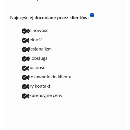
Najczęściej doceniane przez klientów:
terminowość
rzetelność
profesjonalizm
miła obsługa
pomocność
dostosowanie do klienta
dobry kontakt
konkurencyjne ceny