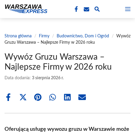
Przejdź
M
do
treści
Strona główna
/
Firmy
/
Budownictwo, Dom i Ogród
/
Wywóz
Gruzu Warszawa – Najlepsze Firmy w 2026 roku
Wywóz Gruzu Warszawa –
Najlepsze Firmy w 2026 roku
Data dodania:
3 sierpnia 2026 r.
Share
Share
Share
Share
Share
Share
on
on
on
on
on
on
Facebook
X
Pinterest
WhatsApp
LinkedIn
Email
(Twitter)
Oferującą usługę wywozu gruzu w Warszawie może