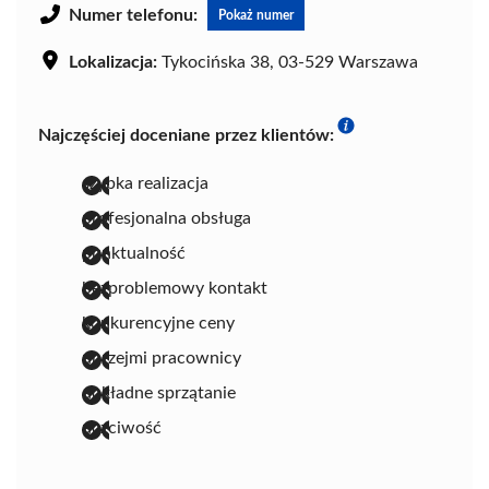
Numer telefonu:
Pokaż numer
Lokalizacja:
Tykocińska 38, 03-529 Warszawa
Najczęściej doceniane przez klientów:
szybka realizacja
profesjonalna obsługa
punktualność
bezproblemowy kontakt
konkurencyjne ceny
uprzejmi pracownicy
dokładne sprzątanie
uczciwość