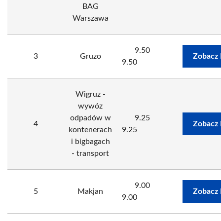
BAG
Warszawa
9.50
3
Gruzo
Zobacz 
9.50
Wigruz -
wywóz
odpadów w
9.25
4
Zobacz 
kontenerach
9.25
i bigbagach
- transport
9.00
5
Makjan
Zobacz 
9.00