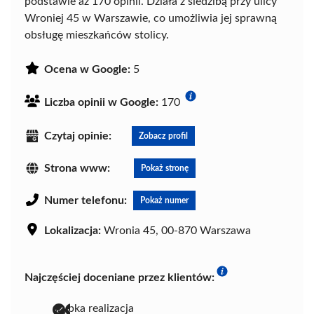
podstawie aż 170 opinii. Działa z siedzibą przy ulicy
Wroniej 45 w Warszawie, co umożliwia jej sprawną
obsługę mieszkańców stolicy.
Ocena w Google:
5
Liczba opinii w Google:
170
Czytaj opinie:
Zobacz profil
Strona www:
Pokaż stronę
Numer telefonu:
Pokaż numer
Lokalizacja:
Wronia 45, 00-870 Warszawa
Najczęściej doceniane przez klientów:
szybka realizacja