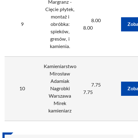
Margranz -
Cięcie płytek,
montaż i
8.00
9
obróbka:
Zoba
8.00
spieków,
gresów, i
kamienia.
Kamieniarstwo
Mirosław
Adamiak
7.75
10
Nagrobki
Zoba
7.75
Warszawa
Mirek
kamieniarz