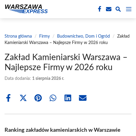
Przejdź
M
do
treści
Strona główna
/
Firmy
/
Budownictwo, Dom i Ogród
/
Zakład
Kamieniarski Warszawa – Najlepsze Firmy w 2026 roku
Zakład Kamieniarski Warszawa –
Najlepsze Firmy w 2026 roku
Data dodania:
1 sierpnia 2026 r.
Share
Share
Share
Share
Share
Share
on
on
on
on
on
on
Facebook
X
Pinterest
WhatsApp
LinkedIn
Email
(Twitter)
Ranking zakładów kamieniarskich w Warszawie