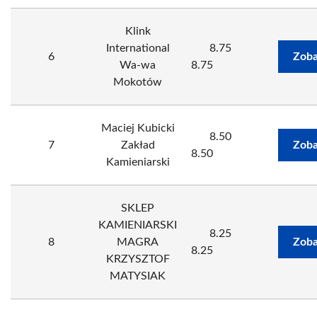
Klink
International
8.75
6
Zoba
Wa-wa
8.75
Mokotów
Maciej Kubicki
8.50
7
Zakład
Zoba
8.50
Kamieniarski
SKLEP
KAMIENIARSKI
8.25
8
MAGRA
Zoba
8.25
KRZYSZTOF
MATYSIAK