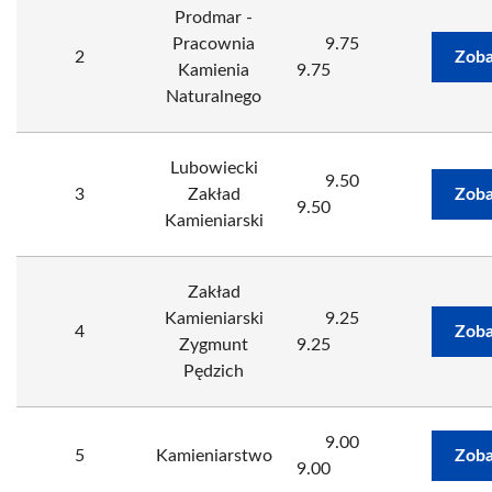
Prodmar -
Pracownia
9.75
2
Zoba
Kamienia
9.75
Naturalnego
Lubowiecki
9.50
3
Zakład
Zoba
9.50
Kamieniarski
Zakład
Kamieniarski
9.25
4
Zoba
Zygmunt
9.25
Pędzich
9.00
5
Kamieniarstwo
Zoba
9.00