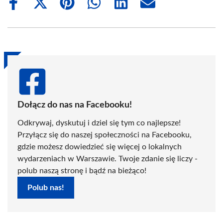
Share
Share
Share
Share
Share
Share
on
on
on
on
on
on
Facebook
X
Pinterest
WhatsApp
LinkedIn
Email
(Twitter)
Dołącz do nas na Facebooku!
Odkrywaj, dyskutuj i dziel się tym co najlepsze!
Przyłącz się do naszej społeczności na Facebooku,
gdzie możesz dowiedzieć się więcej o lokalnych
wydarzeniach w Warszawie. Twoje zdanie się liczy -
polub naszą stronę i bądź na bieżąco!
Polub nas!