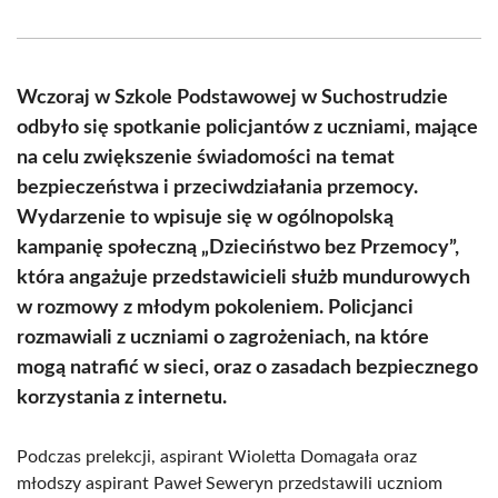
on
on
on
on
on
on
Facebook
X
Pinterest
WhatsApp
LinkedIn
Email
(Twitter)
Wczoraj w Szkole Podstawowej w Suchostrudzie
odbyło się spotkanie policjantów z uczniami, mające
na celu zwiększenie świadomości na temat
bezpieczeństwa i przeciwdziałania przemocy.
Wydarzenie to wpisuje się w ogólnopolską
kampanię społeczną „Dzieciństwo bez Przemocy”,
która angażuje przedstawicieli służb mundurowych
w rozmowy z młodym pokoleniem. Policjanci
rozmawiali z uczniami o zagrożeniach, na które
mogą natrafić w sieci, oraz o zasadach bezpiecznego
korzystania z internetu.
Podczas prelekcji, aspirant Wioletta Domagała oraz
młodszy aspirant Paweł Seweryn przedstawili uczniom