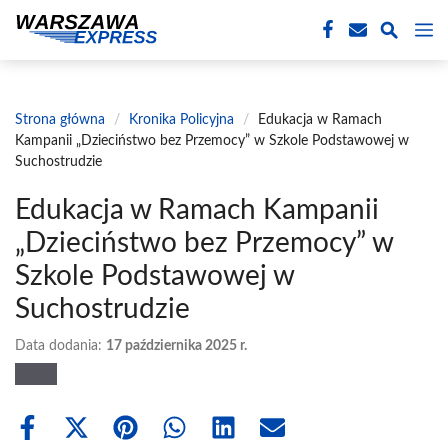
Przejdź
M
do
treści
Strona główna
/
Kronika Policyjna
/
Edukacja w Ramach
Kampanii „Dzieciństwo bez Przemocy” w Szkole Podstawowej w
Suchostrudzie
Edukacja w Ramach Kampanii
„Dzieciństwo bez Przemocy” w
Szkole Podstawowej w
Suchostrudzie
Data dodania:
17 października 2025 r.
Share
Share
Share
Share
Share
Share