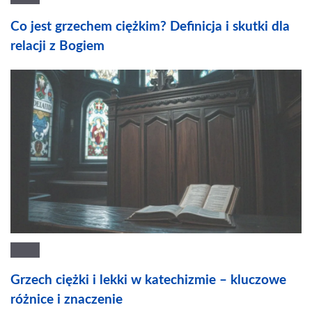
Co jest grzechem ciężkim? Definicja i skutki dla
relacji z Bogiem
Grzech ciężki i lekki w katechizmie – kluczowe
różnice i znaczenie