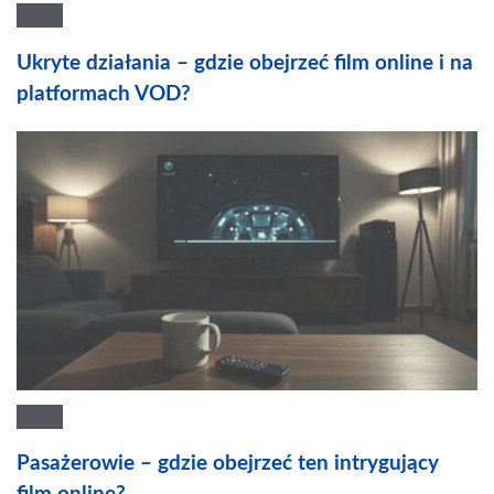
Ukryte działania – gdzie obejrzeć film online i na
platformach VOD?
Pasażerowie – gdzie obejrzeć ten intrygujący