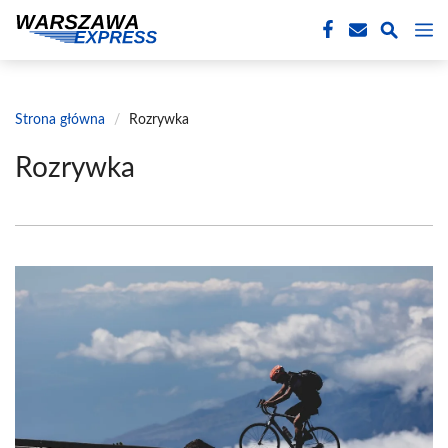
Przejdź
M
do
treści
Strona główna
/
Rozrywka
Rozrywka