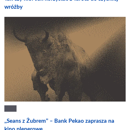
wróżby
,,Seans z Żubrem’’ – Bank Pekao zaprasza na
kino plenerowe