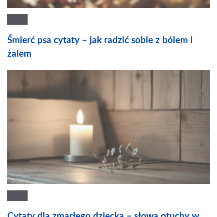
Śmierć psa cytaty – jak radzić sobie z bólem i
żalem
Cytaty dla zmarłego dziecka – słowa otuchy w