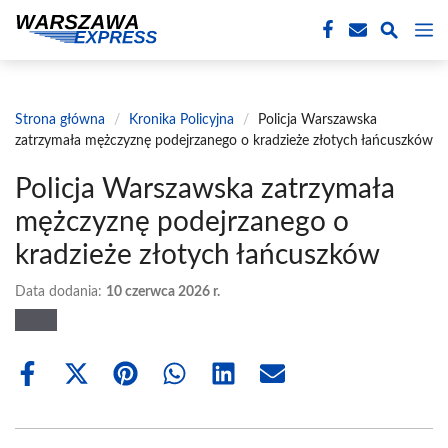
Przejdź
M
do
treści
Strona główna
/
Kronika Policyjna
/
Policja Warszawska
zatrzymała mężczyznę podejrzanego o kradzieże złotych łańcuszków
Policja Warszawska zatrzymała
mężczyznę podejrzanego o
kradzieże złotych łańcuszków
Data dodania:
10 czerwca 2026 r.
Share
Share
Share
Share
Share
Share
on
on
on
on
on
on
Facebook
X
Pinterest
WhatsApp
LinkedIn
Email
(Twitter)