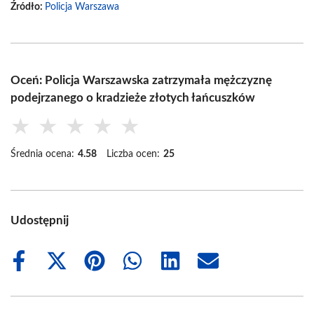
Źródło:
Policja Warszawa
Oceń: Policja Warszawska zatrzymała mężczyznę
podejrzanego o kradzieże złotych łańcuszków
★
★
★
★
★
Średnia ocena:
4.58
Liczba ocen:
25
Udostępnij
Share
Share
Share
Share
Share
Share
on
on
on
on
on
on
Facebook
X
Pinterest
WhatsApp
LinkedIn
Email
(Twitter)