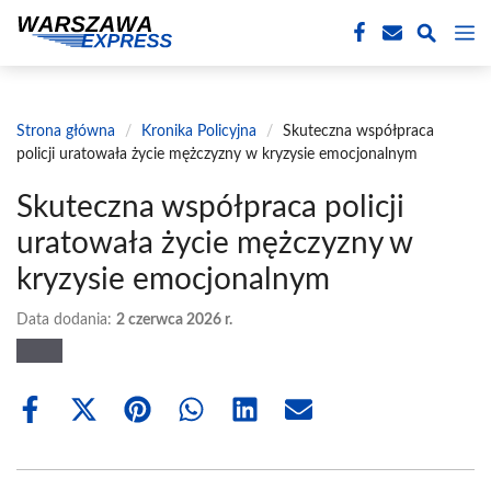
Przejdź
M
do
treści
Strona główna
/
Kronika Policyjna
/
Skuteczna współpraca
policji uratowała życie mężczyzny w kryzysie emocjonalnym
Skuteczna współpraca policji
uratowała życie mężczyzny w
kryzysie emocjonalnym
Data dodania:
2 czerwca 2026 r.
Share
Share
Share
Share
Share
Share
on
on
on
on
on
on
Facebook
X
Pinterest
WhatsApp
LinkedIn
Email
(Twitter)