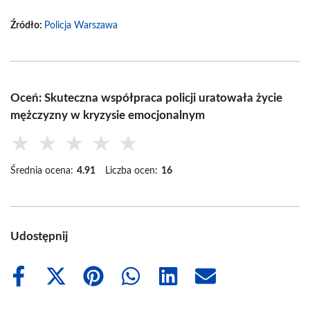
Źródło:
Policja Warszawa
Oceń: Skuteczna współpraca policji uratowała życie
mężczyzny w kryzysie emocjonalnym
★
★
★
★
★
Średnia ocena:
4.91
Liczba ocen:
16
Udostępnij
Share
Share
Share
Share
Share
Share
on
on
on
on
on
on
Facebook
X
Pinterest
WhatsApp
LinkedIn
Email