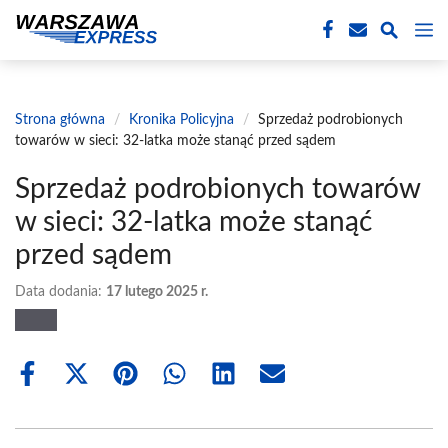
Przejdź
M
do
treści
Strona główna
/
Kronika Policyjna
/
Sprzedaż podrobionych
towarów w sieci: 32-latka może stanąć przed sądem
Sprzedaż podrobionych towarów
w sieci: 32-latka może stanąć
przed sądem
Data dodania:
17 lutego 2025 r.
Share
Share
Share
Share
Share
Share
on
on
on
on
on
on
Facebook
X
Pinterest
WhatsApp
LinkedIn
Email
(Twitter)