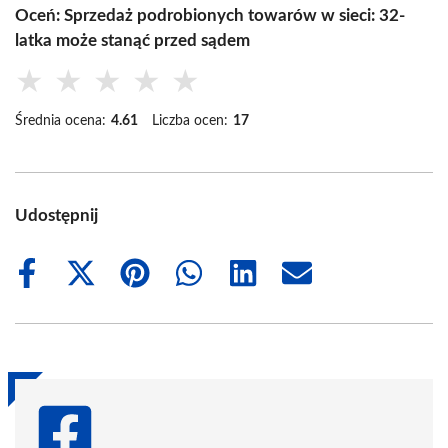
Oceń: Sprzedaż podrobionych towarów w sieci: 32-
latka może stanąć przed sądem
★
★
★
★
★
Średnia ocena:
4.61
Liczba ocen:
17
Udostępnij
Share
Share
Share
Share
Share
Share
on
on
on
on
on
on
Facebook
X
Pinterest
WhatsApp
LinkedIn
Email
(Twitter)