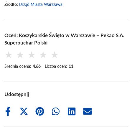
Źródło:
Urząd Miasta Warszawa
Oceń: Koszykarskie Święto w Warszawie – Pekao S.A.
Superpuchar Polski
★
★
★
★
★
Średnia ocena:
4.66
Liczba ocen:
11
Udostępnij
Share
Share
Share
Share
Share
Share
on
on
on
on
on
on
Facebook
X
Pinterest
WhatsApp
LinkedIn
Email
(Twitter)