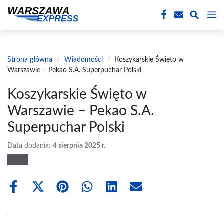
Przejdź
M
do
treści
Strona główna
/
Wiadomości
/
Koszykarskie Święto w
Warszawie – Pekao S.A. Superpuchar Polski
Koszykarskie Święto w
Warszawie – Pekao S.A.
Superpuchar Polski
Data dodania:
4 sierpnia 2025 r.
Share
Share
Share
Share
Share
Share
on
on
on
on
on
on
Facebook
X
Pinterest
WhatsApp
LinkedIn
Email
(Twitter)