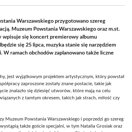
Facebook
X
Pinterest
WhatsApp
LinkedIn
Email
(Twitter)
wstania Warszawskiego przygotowano szereg
ukacją. Muzeum Powstania Warszawskiego oraz m.st.
y wpisuje się koncert premierowy albumu
będzie się 25 lipca, muzyka stanie się narzędziem
ji. W ramach obchodów zaplanowano także liczne
uchy, jest wyjątkowym projektem artystycznym, który powstał
ółpracy zaproszone zostały znane postacie, takie jak
ycie znalazło się dziesięć utworów, które mają na celu
ązanych z tamtym okresem, takich jak strach, miłość czy
rzy Muzeum Powstania Warszawskiego i poprzedzi go szereg
wystąpią także goście specjalni, w tym Natalia Grosiak oraz