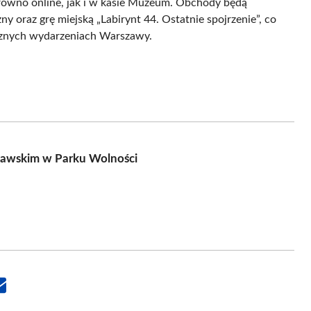
arówno online, jak i w kasie Muzeum. Obchody będą
 oraz grę miejską „Labirynt 44. Ostatnie spojrzenie”, co
ycznych wydarzeniach Warszawy.
zawskim w Parku Wolności
Share
on