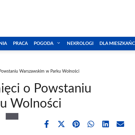
NIA
PRACA
POGODA
NEKROLOGI
DLA MIESZKAŃ
 Powstaniu Warszawskim w Parku Wolności
ięci o Powstaniu
u Wolności
Share
Share
Share
Share
Share
Share
on
on
on
on
on
on