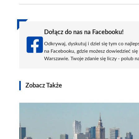
Facebook
X
Pinterest
WhatsApp
LinkedIn
(Twitter)
Dołącz do nas na Facebooku!
Odkrywaj, dyskutuj i dziel się tym co najlep
na Facebooku, gdzie możesz dowiedzieć się
Warszawie. Twoje zdanie się liczy - polub na
Zobacz Także