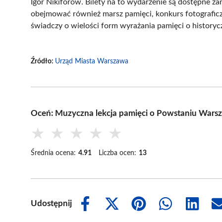
Igor Nikiforow. Bilety na to wydarzenie są dostępne z
obejmować również marsz pamięci, konkurs fotograficzny
świadczy o wielości form wyrażania pamięci o histor
Źródło:
Urząd Miasta Warszawa
Oceń: Muzyczna lekcja pamięci o Powstaniu Wars
★
★
★
★
★
Średnia ocena:
4.91
Liczba ocen:
13
Udostępnij
Share
Share
Share
Share
Share
on
on
on
on
on