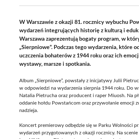
W Warszawie z okazji 81. rocznicy wybuchu Po
wydarzeń integrujących historię z kulturą i ed
Warszawa zaprezentują bogaty program, w któr
„Sierpniowe”. Podczas tego wydarzenia, które od
uczczenia bohaterów z 1944 roku oraz ich emoc
wystawy, marsze i spotkania.
Album „Sierpniowe”, powstały z inicjatywy Julii Pietr
w odpowiedzi na wydarzenia sierpnia 1944 roku. Do wsp
Natalia Pietrucha oraz producent i raper Miuosh. Na pł
oddanie hołdu Powstańcom oraz przywołanie emocji zwi
nadzieja.
Koncert premierowy odbędzie się w Parku Wolności p
wydarzeń przygotowanych z okazji rocznicy. Na scenie 