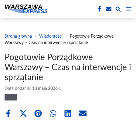
Przejdź
M
do
treści
Strona główna
/
Wiadomości
/
Pogotowie Porządkowe
Warszawy – Czas na interwencje i sprzątanie
Pogotowie Porządkowe
Warszawy – Czas na interwencje i
sprzątanie
Data dodania:
13 maja 2026 r.
Share
Share
Share
Share
Share
Share
on
on
on
on
on
on
Facebook
X
Pinterest
WhatsApp
LinkedIn
Email
(Twitter)