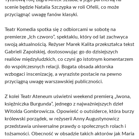
scenie będzie Natalia Szczypka w roli Ofelii, co może
przyciągnąć uwagę fanów klasyki.
Teatr Komedia spotka się z odbiorcami w sobotę na
premierze „Ich czworo”, spektaklu, który od lat zachwyca
swoją aktualnością. Reżyser Marek Kalita przekształca tekst
Gabrieli Zapolskiej, dostosowując go do dzisiejszych
realiów międzyludzkich, co czyni go istotnym komentarzem
do współczesnych relacji. Bogata obsada aktorska
wzbogaci inscenizację, a wyraziste postacie na pewno
przyciągną uwagę warszawskiej publiczności.
Z kolei Teatr Ateneum uświetni weekend premierą „Iwona,
księżniczka Burgunda”, jednego z najważniejszych dzieł
Witolda Gombrowicza. Opowieść o outsiderce, która burzy
królewski porządek, w reżyserii Anny Augustynowicz
przedstawia uniwersalne prawdy o społecznych rolach i
tożsamości. Obecność w obsadzie takich aktorów jak Maria