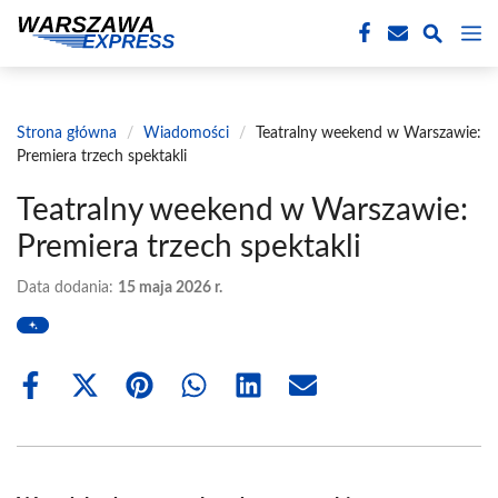
Przejdź
M
do
treści
Strona główna
/
Wiadomości
/
Teatralny weekend w Warszawie:
Premiera trzech spektakli
Teatralny weekend w Warszawie:
Premiera trzech spektakli
Data dodania:
15 maja 2026 r.
Share
Share
Share
Share
Share
Share
on
on
on
on
on
on
Facebook
X
Pinterest
WhatsApp
LinkedIn
Email
(Twitter)