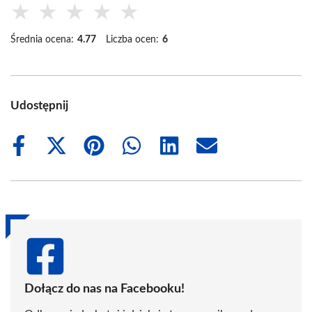
★
★
★
★
★
Średnia ocena:
4.77
Liczba ocen:
6
Udostępnij
Share
Share
Share
Share
Share
Share
on
on
on
on
on
on
Facebook
X
Pinterest
WhatsApp
LinkedIn
Email
(Twitter)
Dołącz do nas na Facebooku!