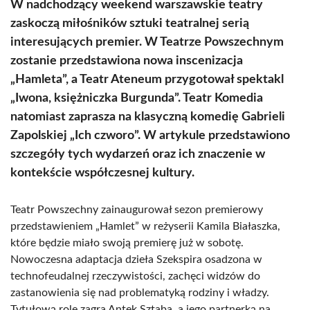
W nadchodzący weekend warszawskie teatry
zaskoczą miłośników sztuki teatralnej serią
interesujących premier. W Teatrze Powszechnym
zostanie przedstawiona nowa inscenizacja
„Hamleta”, a Teatr Ateneum przygotował spektakl
„Iwona, księżniczka Burgunda”. Teatr Komedia
natomiast zaprasza na klasyczną komedię Gabrieli
Zapolskiej „Ich czworo”. W artykule przedstawiono
szczegóły tych wydarzeń oraz ich znaczenie w
kontekście współczesnej kultury.
Teatr Powszechny zainaugurował sezon premierowy
przedstawieniem „Hamlet” w reżyserii Kamila Białaszka,
które będzie miało swoją premierę już w sobotę.
Nowoczesna adaptacja dzieła Szekspira osadzona w
technofeudalnej rzeczywistości, zachęci widzów do
zastanowienia się nad problematyką rodziny i władzy.
Tytułową rolę zagra Antek Sztaba, a jego partnerką na