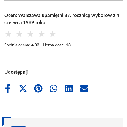
Oceń: Warszawa upamiętni 37. rocznicę wyborów z 4
czerwca 1989 roku
★
★
★
★
★
Średnia ocena:
4.82
Liczba ocen:
18
Udostępnij
Share
Share
Share
Share
Share
Share
on
on
on
on
on
on
Facebook
X
Pinterest
WhatsApp
LinkedIn
Email
(Twitter)