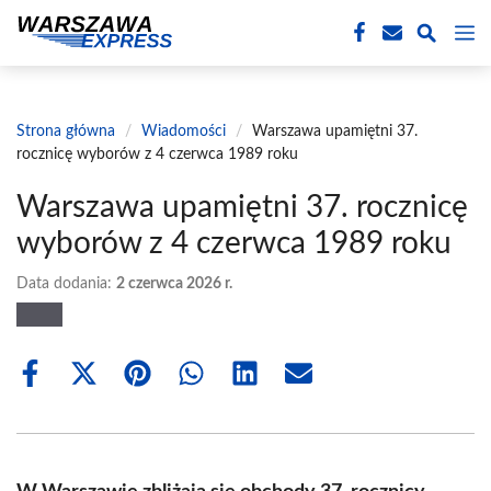
Przejdź
M
do
treści
Strona główna
/
Wiadomości
/
Warszawa upamiętni 37.
rocznicę wyborów z 4 czerwca 1989 roku
Warszawa upamiętni 37. rocznicę
wyborów z 4 czerwca 1989 roku
Data dodania:
2 czerwca 2026 r.
Share
Share
Share
Share
Share
Share
on
on
on
on
on
on
Facebook
X
Pinterest
WhatsApp
LinkedIn
Email
(Twitter)