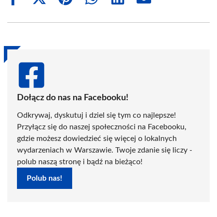
Share
Share
Share
Share
Share
Share
on
on
on
on
on
on
Facebook
X
Pinterest
WhatsApp
LinkedIn
Email
(Twitter)
Dołącz do nas na Facebooku!
Odkrywaj, dyskutuj i dziel się tym co najlepsze!
Przyłącz się do naszej społeczności na Facebooku,
gdzie możesz dowiedzieć się więcej o lokalnych
wydarzeniach w Warszawie. Twoje zdanie się liczy -
polub naszą stronę i bądź na bieżąco!
Polub nas!