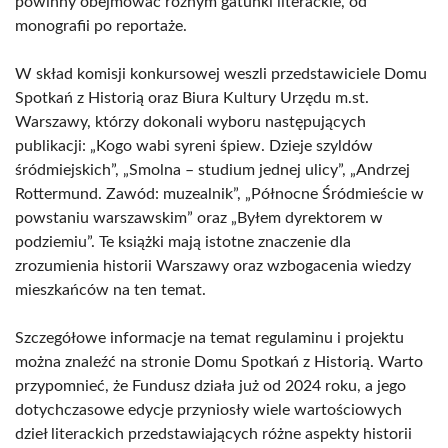
powinny obejmować różnym gatunki literackie, od
monografii po reportaże.
W skład komisji konkursowej weszli przedstawiciele Domu
Spotkań z Historią oraz Biura Kultury Urzędu m.st.
Warszawy, którzy dokonali wyboru następujących
publikacji: „Kogo wabi syreni śpiew. Dzieje szyldów
śródmiejskich”, „Smolna – studium jednej ulicy”, „Andrzej
Rottermund. Zawód: muzealnik”, „Północne Śródmieście w
powstaniu warszawskim” oraz „Byłem dyrektorem w
podziemiu”. Te książki mają istotne znaczenie dla
zrozumienia historii Warszawy oraz wzbogacenia wiedzy
mieszkańców na ten temat.
Szczegółowe informacje na temat regulaminu i projektu
można znaleźć na stronie Domu Spotkań z Historią. Warto
przypomnieć, że Fundusz działa już od 2024 roku, a jego
dotychczasowe edycje przyniosły wiele wartościowych
dzieł literackich przedstawiających różne aspekty historii