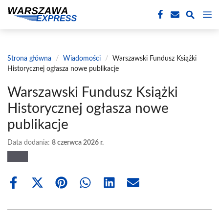
Przejdź
M
do
treści
Strona główna
/
Wiadomości
/
Warszawski Fundusz Książki
Historycznej ogłasza nowe publikacje
Warszawski Fundusz Książki
Historycznej ogłasza nowe
publikacje
Data dodania:
8 czerwca 2026 r.
Share
Share
Share
Share
Share
Share
on
on
on
on
on
on
Facebook
X
Pinterest
WhatsApp
LinkedIn
Email
(Twitter)