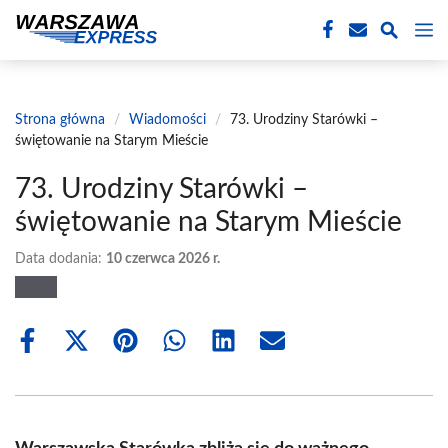
Przejdź
M
do
treści
Strona główna
/
Wiadomości
/
73. Urodziny Starówki –
świętowanie na Starym Mieście
73. Urodziny Starówki –
świętowanie na Starym Mieście
Data dodania:
10 czerwca 2026 r.
Share
Share
Share
Share
Share
Share
on
on
on
on
on
on
Facebook
X
Pinterest
WhatsApp
LinkedIn
Email
(Twitter)