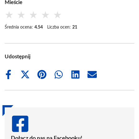
Mieście
★
★
★
★
★
Średnia ocena:
4.54
Liczba ocen:
21
Udostępnij
Share
Share
Share
Share
Share
Share
on
on
on
on
on
on
Facebook
X
Pinterest
WhatsApp
LinkedIn
Email
(Twitter)
Dołącz do nas na Facebooku!