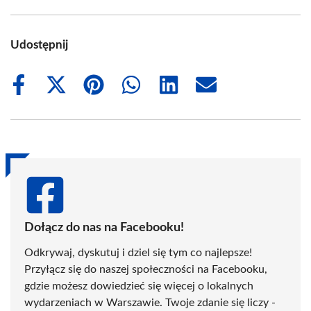
Udostępnij
Share
Share
Share
Share
Share
Share
on
on
on
on
on
on
Facebook
X
Pinterest
WhatsApp
LinkedIn
Email
(Twitter)
Dołącz do nas na Facebooku!
Odkrywaj, dyskutuj i dziel się tym co najlepsze!
Przyłącz się do naszej społeczności na Facebooku,
gdzie możesz dowiedzieć się więcej o lokalnych
wydarzeniach w Warszawie. Twoje zdanie się liczy -