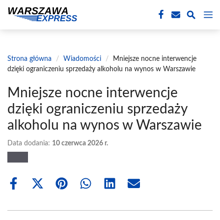
Przejdź
M
do
treści
Strona główna
/
Wiadomości
/
Mniejsze nocne interwencje
dzięki ograniczeniu sprzedaży alkoholu na wynos w Warszawie
Mniejsze nocne interwencje
dzięki ograniczeniu sprzedaży
alkoholu na wynos w Warszawie
Data dodania:
10 czerwca 2026 r.
Share
Share
Share
Share
Share
Share
on
on
on
on
on
on
Facebook
X
Pinterest
WhatsApp
LinkedIn
Email
(Twitter)