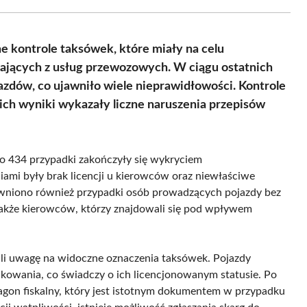
Facebook
X
Pinterest
WhatsApp
LinkedIn
Email
(Twitter)
 kontrole taksówek, które miały na celu
ających z usług przewozowych. W ciągu ostatnich
zdów, co ujawniło wiele nieprawidłowości. Kontrole
 ich wyniki wykazały liczne naruszenia przepisów
o 434 przypadki zakończyły się wykryciem
iami były brak licencji u kierowców oraz niewłaściwe
ujawniono również przypadki osób prowadzących pojazdy bez
także kierowców, którzy znajdowali się pod wpływem
li uwagę na widoczne oznaczenia taksówek. Pojazdy
kowania, co świadczy o ich licencjonowanym statusie. Po
agon fiskalny, który jest istotnym dokumentem w przypadku