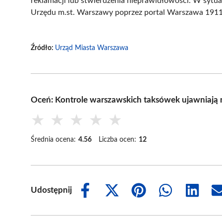
reklamacji lub stwierdzenia nieprawidłowości. W sytuac
Urzędu m.st. Warszawy poprzez portal Warszawa 1911
Źródło:
Urząd Miasta Warszawa
Oceń: Kontrole warszawskich taksówek ujawniają 
★
★
★
★
★
Średnia ocena:
4.56
Liczba ocen:
12
Udostępnij
Share
Share
Share
Share
Share
on
on
on
on
on
Facebook
X
Pinterest
WhatsApp
LinkedIn
(Twitter)