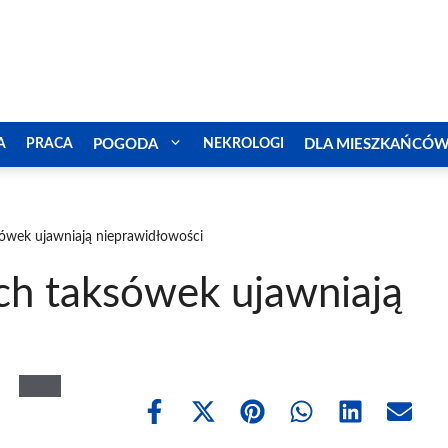
A
PRACA
POGODA
NEKROLOGI
DLA MIESZKAŃCÓ
ówek ujawniają nieprawidłowości
ch taksówek ujawniają
Share
Share
Share
Share
Share
Share
on
on
on
on
on
on