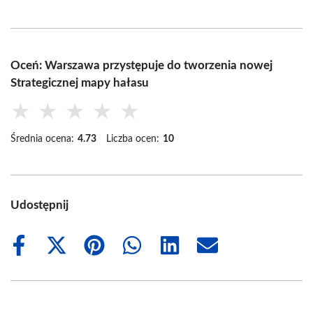
Oceń: Warszawa przystępuje do tworzenia nowej
Strategicznej mapy hałasu
★
★
★
★
★
Średnia ocena:
4.73
Liczba ocen:
10
Udostępnij
Share
Share
Share
Share
Share
Share
on
on
on
on
on
on
Facebook
X
Pinterest
WhatsApp
LinkedIn
Email
(Twitter)