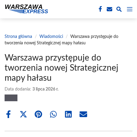
Przejdź
M
do
treści
Strona główna
/
Wiadomości
/
Warszawa przystępuje do
tworzenia nowej Strategicznej mapy hałasu
Warszawa przystępuje do
tworzenia nowej Strategicznej
mapy hałasu
Data dodania:
3 lipca 2026 r.
Share
Share
Share
Share
Share
Share
on
on
on
on
on
on
Facebook
X
Pinterest
WhatsApp
LinkedIn
Email
(Twitter)