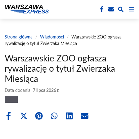
Przejdź
M
do
treści
Strona główna
/
Wiadomości
/
Warszawskie ZOO ogłasza
rywalizację o tytuł Zwierzaka Miesiąca
Warszawskie ZOO ogłasza
rywalizację o tytuł Zwierzaka
Miesiąca
Data dodania:
7 lipca 2026 r.
Share
Share
Share
Share
Share
Share
on
on
on
on
on
on
Facebook
X
Pinterest
WhatsApp
LinkedIn
Email
(Twitter)