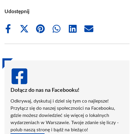
Udostępnij
Share
Share
Share
Share
Share
Share
on
on
on
on
on
on
Facebook
X
Pinterest
WhatsApp
LinkedIn
Email
(Twitter)
Dołącz do nas na Facebooku!
Odkrywaj, dyskutuj i dziel się tym co najlepsze!
Przyłącz się do naszej społeczności na Facebooku,
gdzie możesz dowiedzieć się więcej o lokalnych
wydarzeniach w Warszawie. Twoje zdanie się liczy -
polub naszą stronę i bądź na bieżąco!