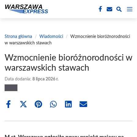
Przejdź
M
do
treści
Strona główna
/
Wiadomości
/
Wzmocnienie bioróżnorodności
w warszawskich stawach
Wzmocnienie bioróżnorodności w
warszawskich stawach
Data dodania:
8 lipca 2026 r.
Share
Share
Share
Share
Share
Share
on
on
on
on
on
on
Facebook
X
Pinterest
WhatsApp
LinkedIn
Email
(Twitter)